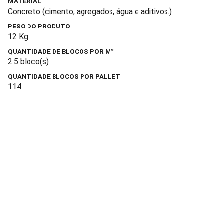
MATERIAL
Concreto (cimento, agregados, água e aditivos.)
PESO DO PRODUTO
12 Kg
QUANTIDADE DE BLOCOS POR M²
2.5 bloco(s)
QUANTIDADE BLOCOS POR PALLET
114
Construção e Engenharia
Soluções em pré-moldado, infraestrutura e 
projetos personalizados.