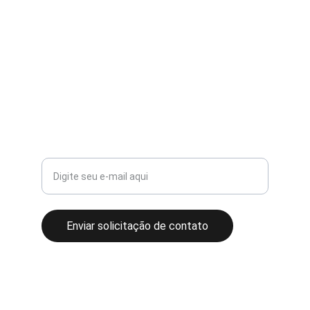
CONTATO
contato@liderconcreto.com
(61) 98206-0384 (Whatsapp)
FINANCIAMENTO
Seu e-mail para contato
Enviar solicitação de contato
© Lider Concreto - 2025. Todos direitos 
reservados.