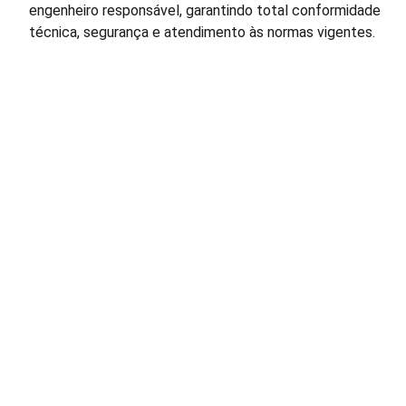
engenheiro responsável, garantindo total conformidade
técnica, segurança e atendimento às normas vigentes.
Construção e Engenharia
Soluções em pré-moldado, infraestrutura e 
projetos personalizados.
CONTATO
contato@liderconcreto.com
(61) 98206-0384 (Whatsapp)